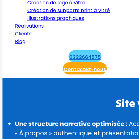
Création de logo à Vitré
Création de supports print à Vitré
Illustrations graphiques
Réalisations
Clients
Blog
0222664575
Contactez-nous
Site
Une structure narrative optimisée :
Acc
« À propos » authentique et présentation