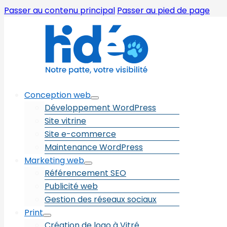
Passer au contenu principal
Passer au pied de page
Conception web
Développement WordPress
Site vitrine
Site e-commerce
Maintenance WordPress
Marketing web
Référencement SEO
Publicité web
Gestion des réseaux sociaux
Print
Création de logo à Vitré