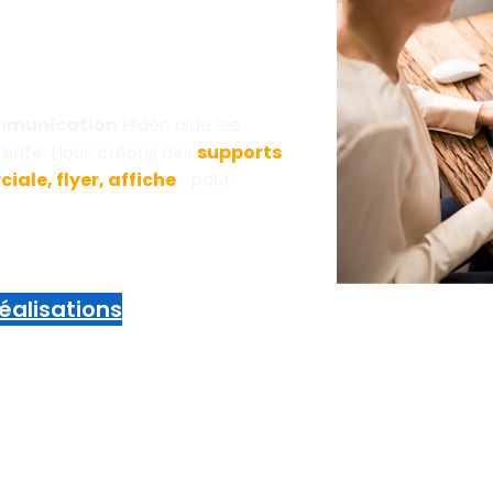
ommunication
Hidéo aide les
érente. Nous créons des
supports
iale, flyer, affiche
… pour
éalisations