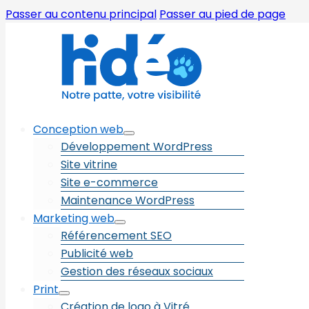
Passer au contenu principal
Passer au pied de page
Conception web
Développement WordPress
Site vitrine
Site e-commerce
Maintenance WordPress
Marketing web
Référencement SEO
Publicité web
Gestion des réseaux sociaux
Print
Création de logo à Vitré