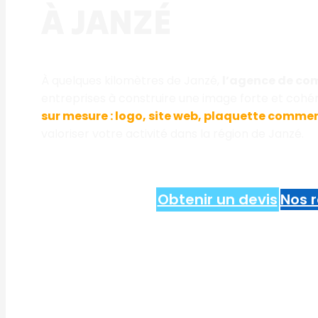
À JANZÉ
À quelques kilomètres de Janzé,
l’agence de c
entreprises à construire une image forte et coh
sur mesure : logo, site web, plaquette commerc
valoriser votre activité dans la région de Janzé.
Obtenir un devis
Nos r