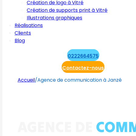
Création de logo à Vitré
Création de supports print à Vitré
Illustrations graphiques
Réalisations
Clients
Blog
0222664575
Contactez-nous
Accueil
/
Agence de communication à Janzé
AGENCE DE
COMM